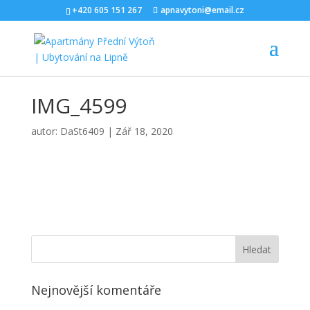
+420 605 151 267
apnavytoni@email.cz
IMG_4599
autor:
DaSt6409
|
Zář 18, 2020
Nejnovější komentáře