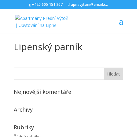
+420 605 151 267
apnavytoni@email.cz
Lipenský parník
Nejnovější komentáře
Archivy
Rubriky
Žádné rubriky